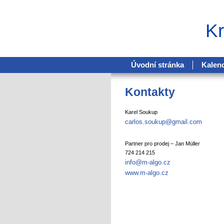
K
Úvodní stránka
Kalend
Kontakty
Karel Soukup
carlos.soukup@
gmail.com
Partner pro prodej – Jan Müller
724 214 215
info@
m-algo.cz
www.m-algo.cz